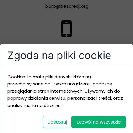
biuro@bezpresji.org
+48 577 317 722
Zgoda na pliki cookie
Twój e-mail:
Cookies to małe pliki danych, które są
przechowywane na Twoim urządzeniu podczas
przeglądania stron internetowych. Używamy ich do
poprawy działania serwisu, personalizacji treści, oraz
analizy ruchu na stronie.
Treść wiadomości:
Dostosuj
Zezwól na wszystkie